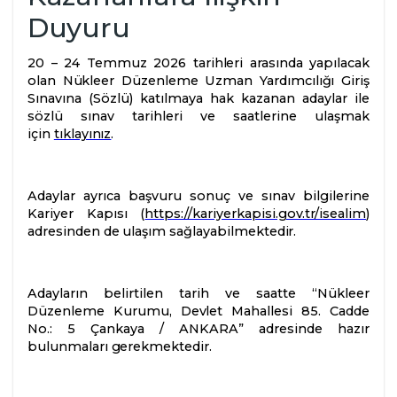
Duyurular
Duyuru
Bilgi Edinme
20 – 24 Temmuz 2026 tarihleri arasında yapılacak
olan Nükleer Düzenleme Uzman Yardımcılığı Giriş
Sınavına (Sözlü) katılmaya hak kazanan adaylar ile
İletişim
sözlü sınav tarihleri ve saatlerine ulaşmak
için
tıklayınız
.
Adaylar ayrıca başvuru sonuç ve sınav bilgilerine
Kariyer Kapısı (
https://kariyerkapisi.gov.tr/isealim
)
adresinden de ulaşım sağlayabilmektedir.
Adayların belirtilen tarih ve saatte “Nükleer
Düzenleme Kurumu, Devlet Mahallesi 85. Cadde
No.: 5 Çankaya / ANKARA” adresinde hazır
bulunmaları gerekmektedir.