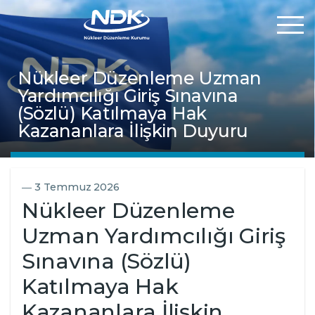
Nükleer Düzenleme Uzman
Kurumsal
Yardımcılığı Giriş Sınavına
(Sözlü) Katılmaya Hak
Kazananlara İlişkin Duyuru
Mevzuat
Hizmetlerimiz
―
3 Temmuz 2026
Nükleer Düzenleme
Online İşlemler
Uzman Yardımcılığı Giriş
Sınavına (Sözlü)
Uluslararası
Katılmaya Hak
Kazananlara İlişkin