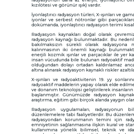
Duyurular
radyasyonun daha az enerjili, iyonlaştırıcı ol
kızılötesi ve görünür ışık) vardır.
İyonlaştırıcı radyasyon türleri, X-ışınları ve gama 
Bilgi Edinme
iyonlar ve serbest nötronlar gibi parçacıklardı
dokümanda, iyonlaştırıcı radyasyon terimi kısalt
Radyasyon kaynakları doğal olarak çevrem
İletişim
radyasyon kaynağı bulunmaktadır. Bu nedenle 
bakılmaksızın sürekli olarak radyasyona
kalınmasının iki önemli kaynağı bulunmakt
enerjili kozmik ışınlar ve parçacıklar ile ye
insan vücudunda bile bulunan radyoaktif madd
olduğundan dolayı ortadan kaldırılamaz an
altına alınarak radyasyon kaynaklı riskler azaltıla
X-ışınları ve radyoaktivitenin 19. yy sonla
radyoaktif maddelerin yapay olarak elde edilme
ve donanım teknolojisi geliştirilerek insanların
başlanmıştır. Günümüzde radyasyon kaynaklar
araştırma, eğitim gibi birçok alanda yaygın ola
Radyasyon uygulamaları, radyasyonun bili
düzenlemelere tabi faaliyetlerdir. Bu düzenleme
radyasyondan korunmanın temini için radya
emniyetinin sağlanmasına ilişkin kural ve stan
kullanımına yönelik bilimsel, teknik ve idar