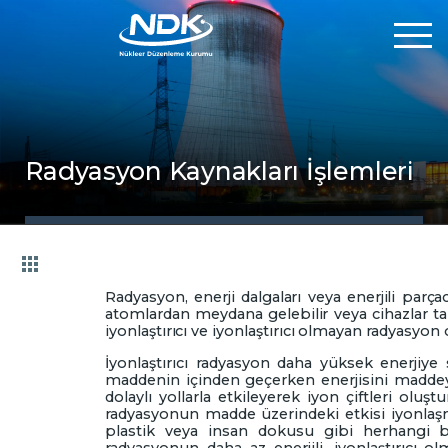
Kurumsal
Radyasyon Kaynakları İşlemleri
Mevzuat
Hizmetlerimiz
Radyasyon, enerji dalgaları veya enerjili parçac
Online İşlemler
atomlardan meydana gelebilir veya cihazlar ta
iyonlaştırıcı ve iyonlaştırıcı olmayan radyasyon 
İyonlaştırıcı radyasyon daha yüksek enerjiy
Uluslararası
maddenin içinden geçerken enerjisini madde
dolaylı yollarla etkileyerek iyon çiftleri oluşt
radyasyonun madde üzerindeki etkisi iyonlaşma 
plastik veya insan dokusu gibi herhangi 