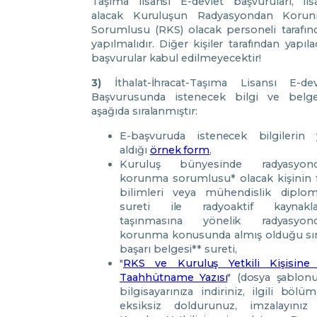
Taşıma lisansı E-devlet başvuruları, lis
alacak Kuruluşun Radyasyondan Koru
Sorumlusu (RKS) olacak personeli tarafın
yapılmalıdır. Diğer kişiler tarafından yapıl
başvurular kabul edilmeyecektir!
3)
İthalat-İhracat-Taşıma Lisansı E-dev
Başvurusunda istenecek bilgi ve belge
aşağıda sıralanmıştır:
E-başvuruda istenecek bilgilerin 
aldığı
örnek form
,
Kuruluş bünyesinde radyasyon
korunma sorumlusu* olacak kişinin 
bilimleri veya mühendislik diplom
sureti ile radyoaktif kaynakla
taşınmasına yönelik radyasyon
korunma konusunda almış olduğu sı
başarı belgesi** sureti,
"
RKS ve Kuruluş Yetkili Kişisine 
Taahhütname Yazısı
" (dosya şablon
bilgisayarınıza indiriniz, ilgili bölüm
eksiksiz doldurunuz, imzalayınız