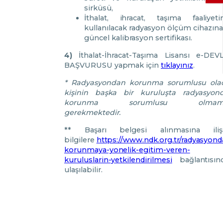
sirküsü,
İthalat, ihracat, taşıma faaliyeti
kullanılacak radyasyon ölçüm cihazına
güncel kalibrasyon sertifikası.
4)
İthalat-İhracat-Taşıma Lisansı e-DEV
BAŞVURUSU yapmak için
tıklayınız
.
* Radyasyondan korunma sorumlusu ola
kişinin başka bir kuruluşta radyasyon
korunma sorumlusu olmama
gerekmektedir.
** Başarı belgesi alınmasına iliş
bilgilere
https://www.ndk.org.tr/radyasyond
korunmaya-yonelik-egitim-veren-
kuruluslarin-yetkilendirilmesi
bağlantısın
ulaşılabilir.