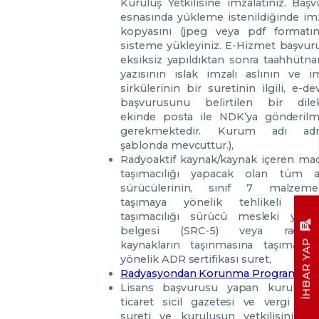
Kuruluş Yetkilisine imzalatınız. Başv
esnasında yükleme istenildiğinde imz
kopyasını (jpeg veya pdf formatın
sisteme yükleyiniz. E-Hizmet başvur
eksiksiz yapıldıktan sonra taahhütn
yazısının ıslak imzalı aslının ve i
sirkülerinin bir suretinin ilgili, e-de
başvurusunu belirtilen bir dile
ekinde posta ile NDK’ya gönderilm
gerekmektedir. Kurum adı adr
şablonda mevcuttur.),
Radyoaktif kaynak/kaynak içeren ma
taşımacılığı yapacak olan tüm a
sürücülerinin, sınıf 7 malzemel
taşımaya yönelik tehlikeli ma
taşımacılığı sürücü mesleki yeterli
belgesi (SRC-5) veya radyoak
İHBAR YAP
kaynakların taşınmasına taşımacılığ
yönelik ADR sertifikası suret,
Radyasyondan Korunma Programı
,
Lisans başvurusu yapan kuruluşa 
ticaret sicil gazetesi ve vergi levh
sureti ve kuruluşun yetkilisinin i