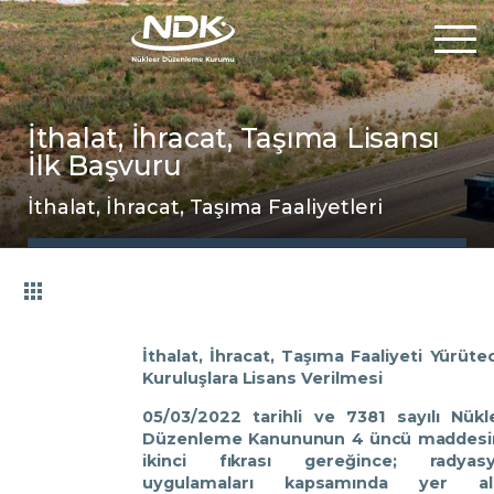
Kurumsal
İ
thalat, İhracat, Taşıma Lisansı
İlk Başvuru
Mevzuat
İthalat, İhracat, Taşıma Faaliyetleri
Hizmetlerimiz
Online İşlemler
İthalat, İhracat, Taşıma Faaliyeti Yürüte
Kuruluşlara Lisans Verilmesi
05/03/2022 tarihli ve 7381 sayılı Nükl
Uluslararası
Düzenleme Kanununun 4 üncü maddesi
ikinci fıkrası gereğince; radyas
uygulamaları kapsamında yer al