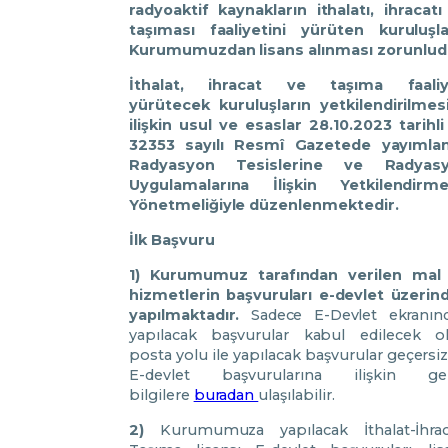
Duyurular
radyoaktif kaynakların ithalatı, ihracatı
taşıması faaliyetini yürüten kuruluşla
Kurumumuzdan lisans alınması zorunlud
Bilgi Edinme
İthalat, ihracat ve taşıma faaliy
yürütecek kuruluşların yetkilendirilmes
ilişkin usul ve esaslar 28.10.2023 tarihli
İletişim
32353 sayılı Resmî Gazetede yayımla
Radyasyon Tesislerine ve Radyas
Uygulamalarına İlişkin Yetkilendirme
Yönetmeliğiyle düzenlenmektedir.
İlk Başvuru
1) Kurumumuz tarafından verilen mal
hizmetlerin başvuruları e-devlet üzerin
yapılmaktadır.
Sadece E-Devlet ekranın
yapılacak başvurular kabul edilecek o
posta yolu ile yapılacak başvurular geçersiz
E-devlet başvurularına ilişkin ge
bilgilere
buradan
ulaşılabilir.
2)
Kurumumuza yapılacak İthalat-İhrac